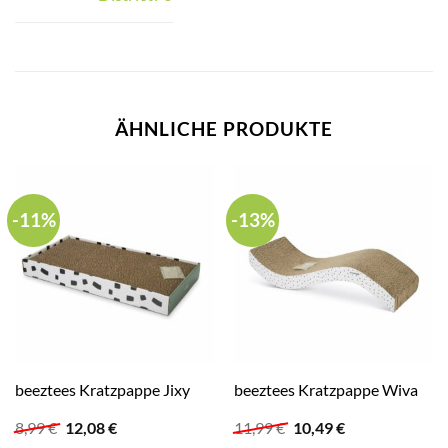
ÄHNLICHE PRODUKTE
-11%
-13%
beeztees Kratzpappe Jixy
beeztees Kratzpappe Wiva
Ursprünglicher
Aktueller
Ursprünglicher
Aktueller
8,99
€
12,08
€
11,99
€
10,49
€
Preis
Preis
Preis
Preis