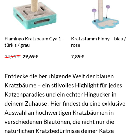
Flamingo Kratzbaum Cya 1 –
Kratzstamm Finny – blau /
türkis / grau
rose
Ursprünglicher
Aktueller
34,99
€
29,69
€
7,89
€
Preis
Preis
war:
ist:
34,99 €
29,69 €.
Entdecke die beruhigende Welt der blauen
Kratzbäume – ein stilvolles Highlight für jedes
Katzenparadies und ein echter Hingucker in
deinem Zuhause! Hier findest du eine exklusive
Auswahl an hochwertigen Kratzbäumen in
verschiedenen Blautönen, die nicht nur die
natürlichen Kratzbedürfnisse deiner Katze