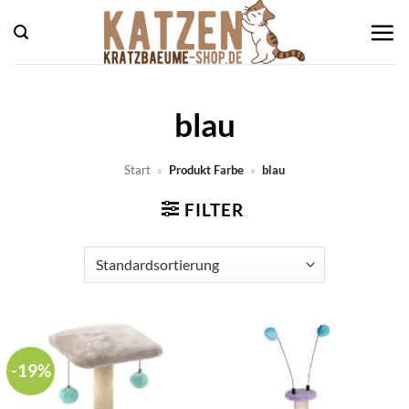
Zum
Inhalt
springen
blau
Start
»
Produkt Farbe
»
blau
FILTER
-19%