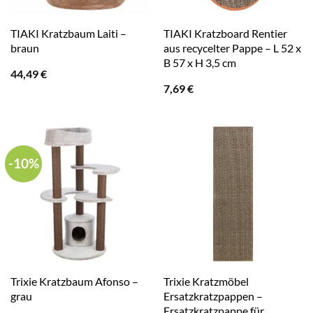
TIAKI Kratzbaum Laiti –
TIAKI Kratzboard Rentier
braun
aus recycelter Pappe – L 52 x
B 57 x H 3,5 cm
44,49
€
7,69
€
-10%
Trixie Kratzbaum Afonso –
Trixie Kratzmöbel
grau
Ersatzkratzpappen –
Ersatzkratzpappe für