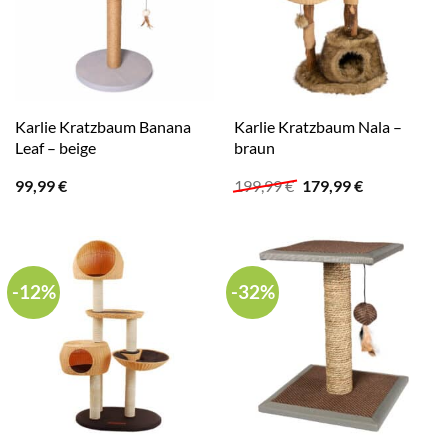
Karlie Kratzbaum Banana
Karlie Kratzbaum Nala –
Leaf – beige
braun
Ursprünglicher
Aktueller
99,99
€
199,99
€
179,99
€
Preis
Preis
war:
ist:
199,99 €
179,99 €.
-12%
-32%