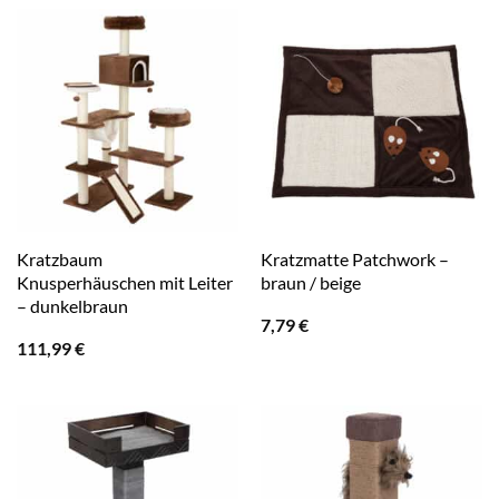
17,49 €
12,59 €.
Kratzbaum
Kratzmatte Patchwork –
Knusperhäuschen mit Leiter
braun / beige
– dunkelbraun
7,79
€
111,99
€