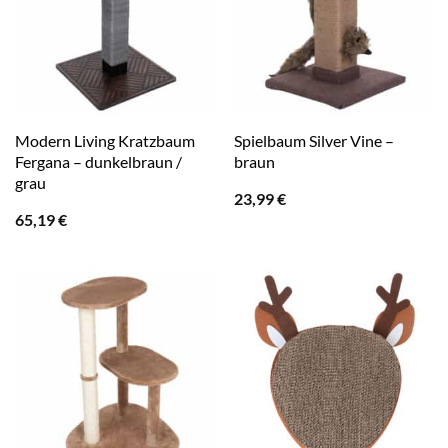
Modern Living Kratzbaum
Spielbaum Silver Vine –
Fergana – dunkelbraun /
braun
grau
23,99
€
65,19
€