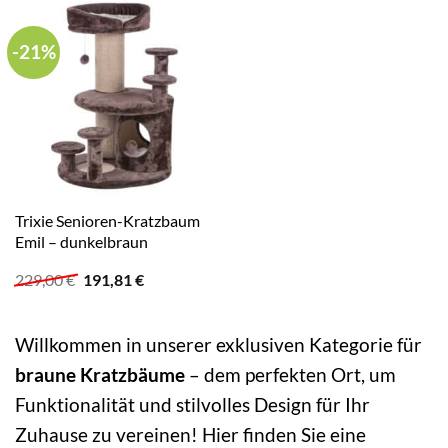
-21%
Trixie Senioren-Kratzbaum
Emil – dunkelbraun
Ursprünglicher
Aktueller
229,00
€
191,81
€
Preis
Preis
war:
ist:
229,00 €
191,81 €.
Willkommen in unserer exklusiven Kategorie für
braune Kratzbäume
– dem perfekten Ort, um
Funktionalität und stilvolles Design für Ihr
Zuhause zu vereinen! Hier finden Sie eine