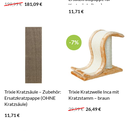
Ursprünglicher
Aktueller
199,99
€
181,09
€
Kratzsäule (lang)
Preis
Preis
11,71
€
war:
ist:
199,99 €
181,09 €.
-7%
Trixie Kratzsäule – Zubehör:
Trixie Kratzwelle Inca mit
Ersatzkratzpappe (OHNE
Kratzstamm – braun
Kratzsäule)
Ursprünglicher
Aktueller
29,99
€
26,49
€
Preis
Preis
11,71
€
war:
ist:
29,99 €
26,49 €.