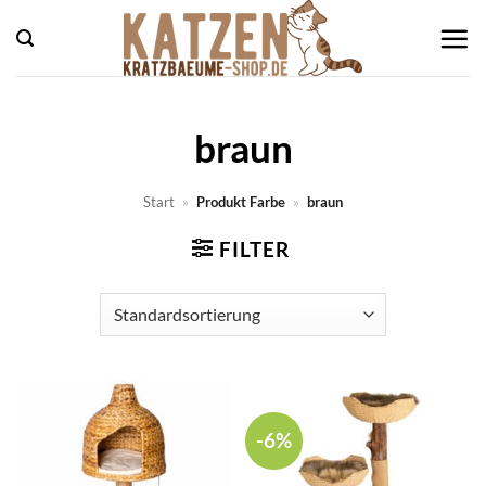
Zum
Inhalt
springen
braun
Start
»
Produkt Farbe
»
braun
FILTER
-6%