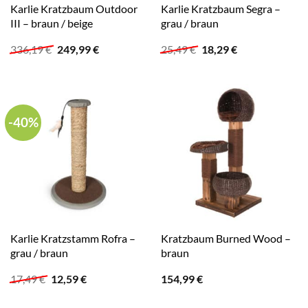
Karlie Kratzbaum Outdoor
Karlie Kratzbaum Segra –
III – braun / beige
grau / braun
Ursprünglicher
Aktueller
Ursprünglicher
Aktueller
336,19
€
249,99
€
25,49
€
18,29
€
Preis
Preis
Preis
Preis
war:
ist:
war:
ist:
336,19 €
249,99 €.
25,49 €
18,29 €.
-40%
Karlie Kratzstamm Rofra –
Kratzbaum Burned Wood –
grau / braun
braun
Ursprünglicher
Aktueller
17,49
€
12,59
€
154,99
€
Preis
Preis
war:
ist: