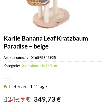
Karlie Banana Leaf Kratzbaum
Paradise – beige
Artikelnummer:
4016598348925
Kategorie:
Kratzbäume bis 160 cm
Lieferzeit: 1-2 Tage
Ursprünglicher
Aktueller
424,59
€
349,73
€