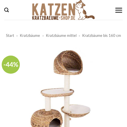
Zum
Inhalt
springen
Start
»
Kratzbäume
»
Kratzbäume mittel
»
Kratzbäume bis 160 cm
-44%