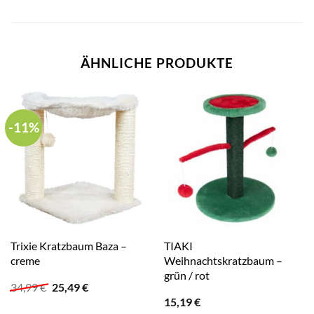
ÄHNLICHE PRODUKTE
-11%
Trixie Kratzbaum Baza –
TIAKI
creme
Weihnachtskratzbaum –
grün / rot
Ursprünglicher
Aktueller
34,99
€
25,49
€
Preis
Preis
15,19
€
war:
ist: