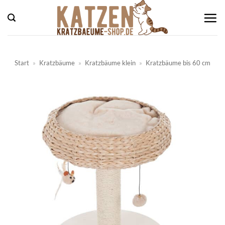
Zum
Inhalt
springen
Start
»
Kratzbäume
»
Kratzbäume klein
»
Kratzbäume bis 60 cm