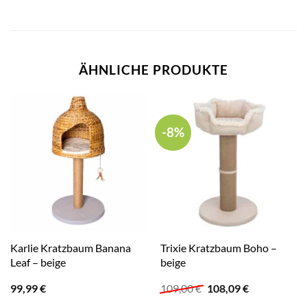
ÄHNLICHE PRODUKTE
-8%
Karlie Kratzbaum Banana
Trixie Kratzbaum Boho –
Leaf – beige
beige
Ursprünglicher
Aktueller
99,99
€
109,00
€
108,09
€
Preis
Preis