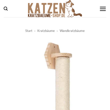
Zum
Inhalt
springen
Start
»
Kratzbäume
»
Wandkratzbäume