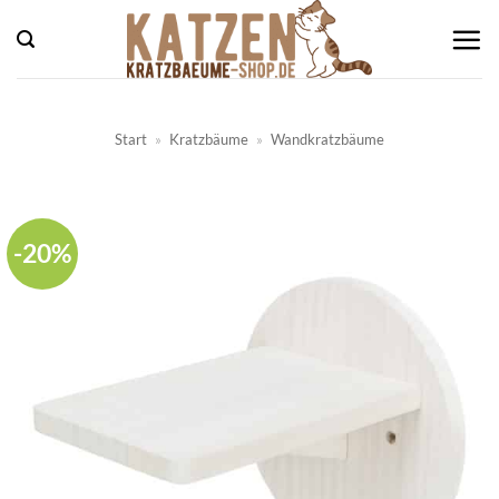
Zum
Inhalt
springen
Start
»
Kratzbäume
»
Wandkratzbäume
-20%