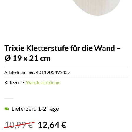
Trixie Kletterstufe für die Wand –
Ø 19 x 21 cm
Artikelnummer:
4011905499437
Kategorie:
Wandkratzbäume
Lieferzeit: 1-2 Tage
Ursprünglicher
Aktueller
10,99
€
12,64
€