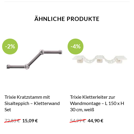
ÄHNLICHE PRODUKTE
-2%
-4%
Trixie Kratzstamm mit
Trixie Kletterleiter zur
Sisalteppich – Kletterwand
Wandmontage – L 150 x H
Set
30 cm, weiß
Ursprünglicher
Aktueller
Ursprünglicher
Aktueller
72,83
€
15,09
€
54,99
€
44,90
€
Preis
Preis
Preis
Preis
war:
ist:
war:
ist: