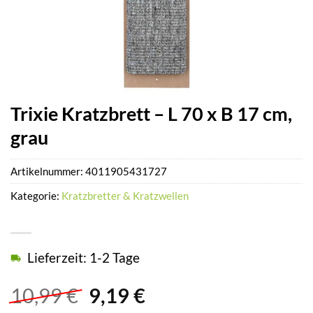
Trixie Kratzbrett – L 70 x B 17 cm,
grau
Artikelnummer:
4011905431727
Kategorie:
Kratzbretter & Kratzwellen
Lieferzeit: 1-2 Tage
Ursprünglicher
Aktueller
10,99
€
9,19
€