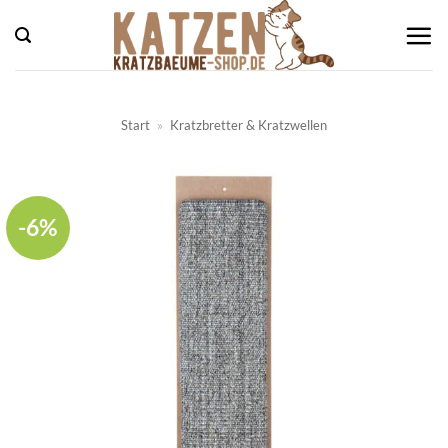
Zum
Inhalt
springen
Start
»
Kratzbretter & Kratzwellen
-6%