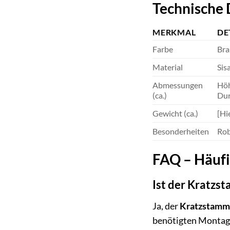
Technische 
MERKMAL
DE
Farbe
Bra
Material
Sis
Abmessungen
Höh
(ca.)
Dur
Gewicht (ca.)
[Hi
Besonderheiten
Rob
FAQ – Häufi
Ist der Kratzs
Ja, der
Kratzstamm
benötigten Montagem