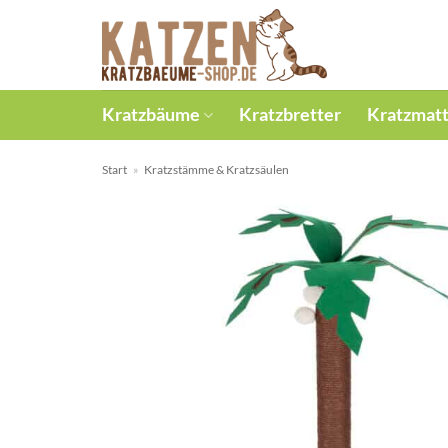
Zum
Inhalt
springen
Kratzbäume
Kratzbretter
Kratzmat
Start
»
Kratzstämme & Kratzsäulen