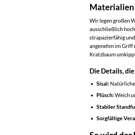
Materialien
Wir legen großen W
ausschließlich hoch
strapazierfähig und
angenehm im Griff u
Kratzbaum umkipp
Die Details, d
Sisal:
Natürliche
Plüsch:
Weich un
Stabiler Standfu
Sorgfältige Ver