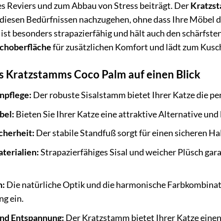
es Reviers und zum Abbau von Stress beiträgt. Der
Kratzs
, diesen Bedürfnissen nachzugehen, ohne dass Ihre Möbel 
ist besonders strapazierfähig und hält auch den schärfsten
choberfläche
für zusätzlichen Komfort und lädt zum Kusc
es Kratzstamms Coco Palm auf einen Blick
npflege:
Der robuste Sisalstamm bietet Ihrer Katze die p
bel:
Bieten Sie Ihrer Katze eine attraktive Alternative un
icherheit:
Der stabile Standfuß sorgt für einen sicheren Hal
terialien:
Strapazierfähiges Sisal und weicher Plüsch gar
n:
Die natürliche Optik und die harmonische Farbkombina
ng ein.
und Entspannung:
Der Kratzstamm bietet Ihrer Katze einen